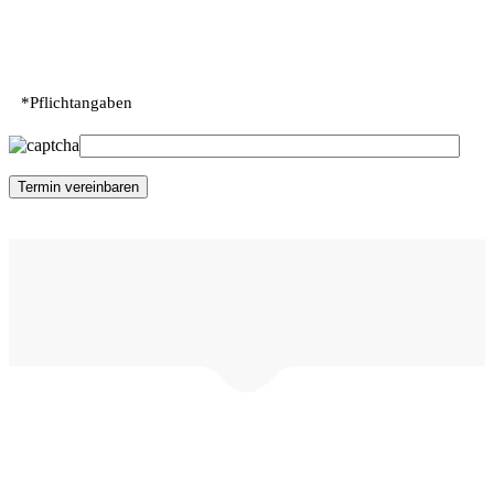
*Pflichtangaben
©2018-2025 L&K Service GmbH • Dorfaue 15, 15745 Wildau •
Tel: 03375 92 111 95
Made with Love by
BroMedia Berlin
|
Impressum
|